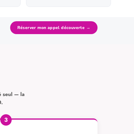
Réserver mon appel découverte →
é seul — la
0.
3