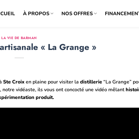
CUEIL
À PROPOS
NOS OFFRES
FINANCEMEN
LA VIE DE BARMAN
 artisanale « La Grange »
à
Ste Croix
en plaine pour visiter la
distillerie
“La Grange” po
n, notre vidéaste, ils vous ont concocté une vidéo mêlant
histoi
 expérimentation produit.