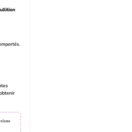
llition
 emportés.
ntes
obtenir
rcices