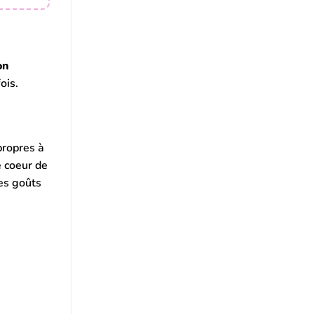
on
ois.
propres à
e coeur de
es goûts