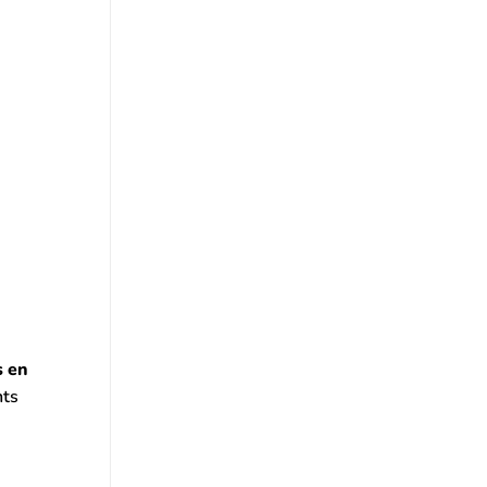
s en
nts