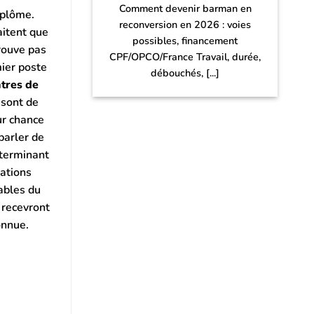
Comment devenir barman en
iplôme.
reconversion en 2026 : voies
aitent que
possibles, financement
rouve pas
CPF/OPCO/France Travail, durée,
mier poste
débouchés, [...]
ntres de
 sont de
ur chance
parler de
éterminant
ations
ables du
 recevront
onnue.