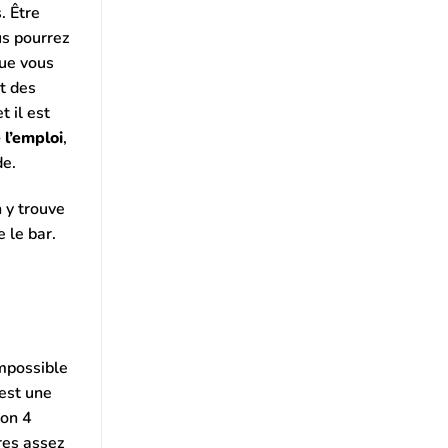
. Être
us pourrez
ue vous
nt des
 il est
 l’emploi
,
de.
n y trouve
e le bar.
impossible
’est une
ron 4
res assez