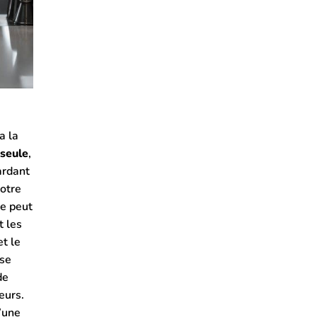
e
a la
 seule
,
ardant
votre
le peut
t les
et le
 se
de
eurs.
’une