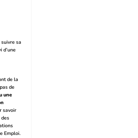
 suivre sa
vi d’une
nt de la
 pas de
u une
on
r savoir
c des
ations
le Emploi.