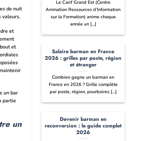
Le Carif Grand Est (Centre
es de nuit
Animation Ressources d’Information
 valeurs.
sur la Formation) anime chaque
année un [...]
ndre et
lement
bout et
Salaire barman en France
mordiales
2026 : grilles par poste, région
roposées
et étranger
maintenir
Combien gagne un barman en
France en 2026 ? Grille complète
par poste, région, pourboires [...]
s un bar
a partie
Devenir barman en
tre un
reconversion : le guide complet
2026