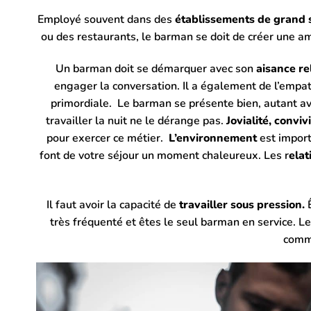
Employé souvent dans des
établissements de grand 
ou des restaurants, le barman se doit de créer une a
Un barman doit se démarquer avec son
aisance re
engager la conversation. Il a également de l’empath
primordiale. Le barman se présente bien
, autant a
travailler la nuit ne le dérange pas.
Jovialité, convivi
pour exercer ce métier.
L’environnement
est importa
font de votre séjour un moment chaleureux. Les r
elat
Il faut avoir la capacité de
travailler sous pression.
Ê
très fréquenté et êtes le seul barman en service. L
comme