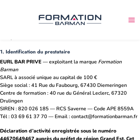
Conditions générales de vente — Formation
Passer
Barman
au
contenu
En vigueur au 1er mai 2026. Les présentes CGV régissent
les prestations de formation professionnelle vendues sous la
marque
Formation Barman
.
1. Identification du prestataire
EURL BAR PRIVE
— exploitant la marque
Formation
Barman
SARL à associé unique au capital de 100 €
Siège social : 41 Rue du Faubourg, 67430 Diemeringen
Centre de formation : 40 rue du Général Leclerc, 67320
Drulingen
SIREN : 820 026 185 — RCS Saverne — Code APE 8559A
Tél : 03 69 61 37 70 — Email : contact@formationbarman.fr
Déclaration d’activité enregistrée sous le numéro
44670649467 auprès du préfet de région Grand Est. Cet