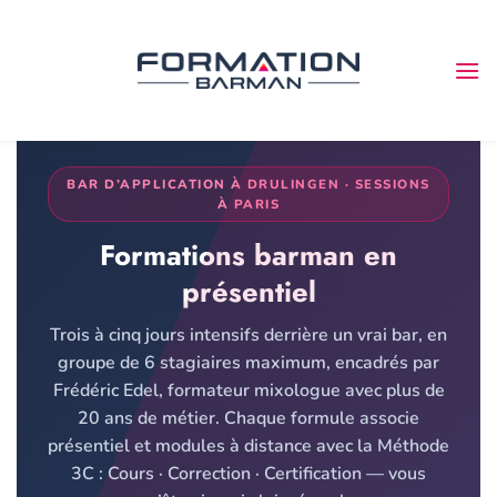
Passer
au
contenu
BAR D’APPLICATION À DRULINGEN · SESSIONS
À PARIS
Formations barman en
présentiel
Trois à cinq jours intensifs derrière un vrai bar, en
groupe de 6 stagiaires maximum, encadrés par
Frédéric Edel, formateur mixologue avec plus de
20 ans de métier. Chaque formule associe
présentiel et modules à distance avec la Méthode
3C : Cours · Correction · Certification — vous