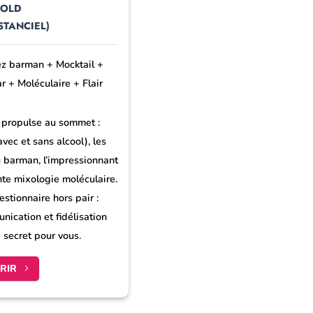
GOLD
STANCIEL)
ez barman + Mocktail +
r + Moléculaire + Flair
 propulse au sommet :
avec et sans alcool), les
 barman, l’impressionnant
ante mixologie moléculaire.
tionnaire hors pair :
nication et fidélisation
e secret pour vous.
RIR