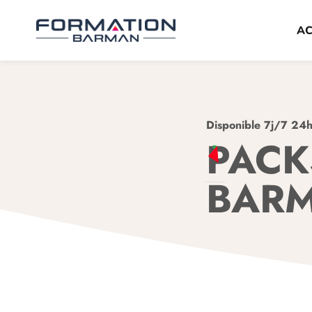
Passer
au
AC
contenu
Disponible 7j/7 24
PACK
BARM