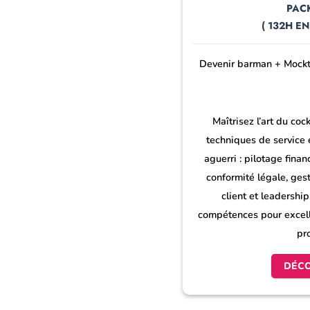
PACK
( 132H E
Devenir barman + Mockt
Maîtrisez l’art du cock
techniques de service 
aguerri : pilotage fina
conformité légale, gest
client et leadershi
compétences pour excell
pr
DÉC