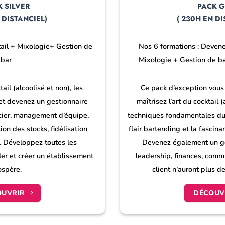
 SILVER
PACK 
N DISTANCIEL)
( 230H EN DI
ail + Mixologie+ Gestion de
Nos 6 formations : Deven
bar
Mixologie + Gestion de ba
tail (alcoolisé et non), les
Ce pack d’exception vous
et devenez un gestionnaire
maîtrisez l’art du cocktail (
ncier, management d’équipe,
techniques fondamentales du
ion des stocks, fidélisation
flair bartending et la fascin
p. Développez toutes les
Devenez également un ges
er et créer un établissement
leadership, finances, commu
ospère.
client n’auront plus d
OUVRIR
DÉCOUV