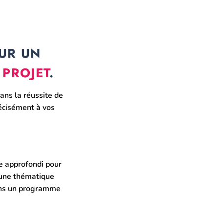
OUR UN
 PROJET
.
ans la réussite de
récisément à vos
 approfondi pour
 une thématique
sons un programme