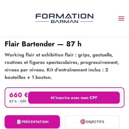
Passer
au
contenu
LE SPECTACLE DERRIÈRE LE BAR
Flair Bartender — 87 h
Working flair et exhibition flair : grips, gestuelle,
routines et figures spectaculaires, progressivement,
niveau par niveau.
Kit d’entraînement inclus
: 2
bouteilles + 1 boston.
660 €
M’inscrire avec mon CPF
87 h · CPF
PRÉSENTATION
OBJECTIFS