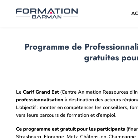
Passer
au
AC
contenu
Programme de Professionnali
gratuites pour
Le
Carif Grand Est
(Centre Animation Ressources d’In
professionnalisation
à destination des acteurs régiona
L’objectif : monter en compétences les conseillers, for
vers leurs parcours de formation et d’emploi.
Ce programme est gratuit pour les participants
(fina
Strasbourg, Florange, Metz, Châlons-en-Champagne, ou