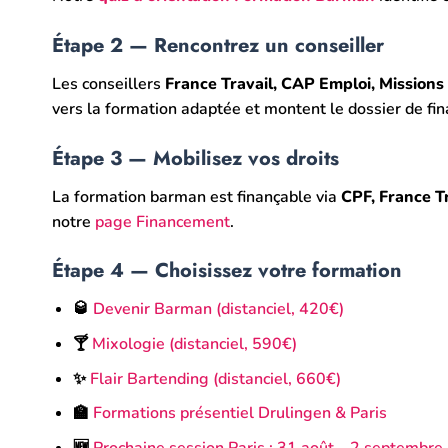
Étape 2 — Rencontrez un conseiller
Les conseillers
France Travail, CAP Emploi, Missions
vers la formation adaptée et montent le dossier de fi
Étape 3 — Mobilisez vos droits
La formation barman est finançable via
CPF, France T
notre
page Financement
.
Étape 4 — Choisissez votre formation
🥃
Devenir Barman (distanciel, 420€)
🍸
Mixologie (distanciel, 590€)
✨
Flair Bartending (distanciel, 660€)
🏫
Formations présentiel Drulingen & Paris
🆕
Prochaine session Paris : 31 août – 2 septembr