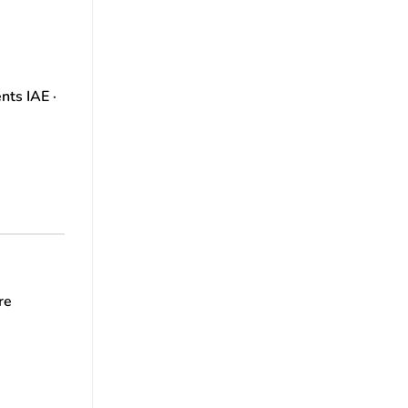
nts IAE ·
re