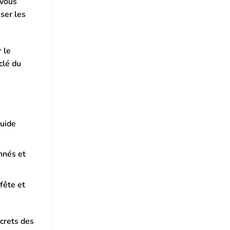
 vous
ser les
 le
clé du
guide
nnés et
fête et
crets des