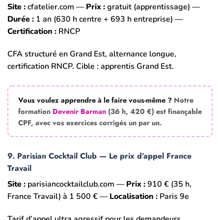
Site :
cfatelier.com —
Prix :
gratuit (apprentissage) —
Durée :
1 an (630 h centre + 693 h entreprise) —
Certification :
RNCP
CFA structuré en Grand Est, alternance longue,
certification RNCP. Cible : apprentis Grand Est.
Vous voulez apprendre à le faire vous-même ?
Notre
formation
Devenir Barman
(36 h, 420 €) est finançable
CPF, avec vos exercices corrigés un par un.
9. Parisian Cocktail Club — Le prix d’appel France
Travail
Site :
parisiancocktailclub.com —
Prix :
910 € (35 h,
France Travail) à 1 500 € —
Localisation :
Paris 9e
Tarif d’appel ultra agressif pour les demandeurs