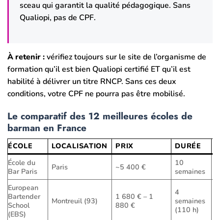
sceau qui garantit la qualité pédagogique. Sans
Qualiopi, pas de CPF.
À retenir :
vérifiez toujours sur le site de l’organisme de
formation qu’il est bien Qualiopi certifié ET qu’il est
habilité à délivrer un titre RNCP. Sans ces deux
conditions, votre CPF ne pourra pas être mobilisé.
Le comparatif des 12 meilleures écoles de
barman en France
ÉCOLE
LOCALISATION
PRIX
DURÉE
École du
10
Paris
~5 400 €
H
Bar Paris
semaines
European
4
Bartender
1 680 € – 1
Montreuil (93)
semaines
P
School
880 €
(110 h)
(EBS)