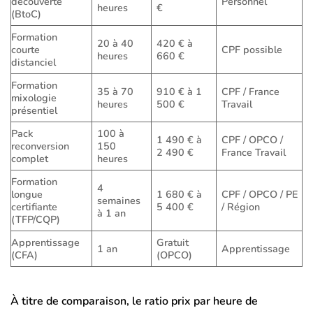
découverte
Personnel
heures
€
(BtoC)
Formation
20 à 40
420 € à
courte
CPF possible
heures
660 €
distanciel
Formation
35 à 70
910 € à 1
CPF / France
mixologie
heures
500 €
Travail
présentiel
Pack
100 à
1 490 € à
CPF / OPCO /
reconversion
150
2 490 €
France Travail
complet
heures
Formation
4
longue
1 680 € à
CPF / OPCO / PE
semaines
certifiante
5 400 €
/ Région
à 1 an
(TFP/CQP)
Apprentissage
Gratuit
1 an
Apprentissage
(CFA)
(OPCO)
À titre de comparaison, le ratio prix par heure de