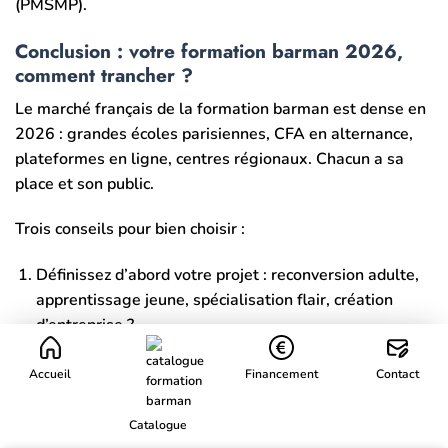
(PMSMP).
Conclusion : votre formation barman 2026,
comment trancher ?
Le marché français de la formation barman est dense en
2026 : grandes écoles parisiennes, CFA en alternance,
plateformes en ligne, centres régionaux. Chacun a sa
place et son public.
Trois conseils pour bien choisir :
Définissez d’abord votre projet : reconversion adulte,
apprentissage jeune, spécialisation flair, création
d’entreprise ?
Vérifiez les 2 mentions obligatoires : Qualiopi + RNCP.
Accueil
Financement
Contact
Sans ces deux labels, pas de financement public.
Comparez le ratio prix/heure : c’est le seul indicateur
Catalogue
honnête pour évaluer la valeur d’une formation.