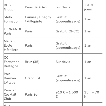
BBS
2 à 30
Paris 3e + Aix
Sur devis
P
Group
jours
Stelo
Cannes / Chagny
Gratuit
1 an
A
Formation
/ Villepinte
(apprentissage)
FERRANDI
Paris
Gratuit (OPCO)
1 an
A
Paris
Médéric
Gratuit
École
Paris
1 an
A
(apprentissage)
Hôtelière
CCI
Formation
Bruz (35)
Sur devis
1 an
A
Bretagne
Pôle
Gratuit
Barman
Grand Est
1 an
A
(apprentissage)
L’Atelier
Parisian
910 € – 1 500
35 h – 70
Cocktail
Paris 9e
P
€
h
Club