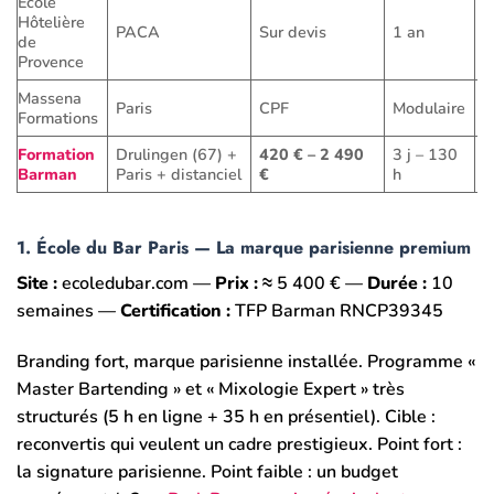
École
Hôtelière
PACA
Sur devis
1 an
A
de
Provence
Massena
Paris
CPF
Modulaire
H
Formations
Formation
Drulingen (67) +
420 € – 2 490
3 j – 130
H
Barman
Paris + distanciel
€
h
1. École du Bar Paris — La marque parisienne premium
Site :
ecoledubar.com —
Prix :
≈ 5 400 € —
Durée :
10
semaines —
Certification :
TFP Barman RNCP39345
Branding fort, marque parisienne installée. Programme «
Master Bartending » et « Mixologie Expert » très
structurés (5 h en ligne + 35 h en présentiel). Cible :
reconvertis qui veulent un cadre prestigieux. Point fort :
la signature parisienne. Point faible : un budget