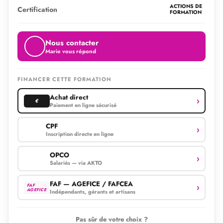
ACTIONS DE
Certification
FORMATION
Nous contacter
Marie vous répond
FINANCER CETTE FORMATION
Achat direct
›
€
Paiement en ligne sécurisé
CPF
›
Inscription directe en ligne
OPCO
›
Salariés — via AKTO
FAF — AGEFICE / FAFCEA
›
FAF
AGEFICE
Indépendants, gérants et artisans
Pas sûr de votre choix ?