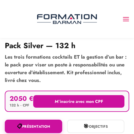
Passer
au
contenu
QUATRE FORMATIONS POUR UN PROFIL COMPLET
Pack Silver — 132 h
Les trois formations cocktails ET la gestion d’un bar :
le pack pour viser un poste à responsabilités ou une
ouverture d’établissement. Kit professionnel inclus,
livré chez vous.
2050 €
M’inscrire avec mon CPF
132 h · CPF
📋
🎯
PRÉSENTATION
OBJECTIFS