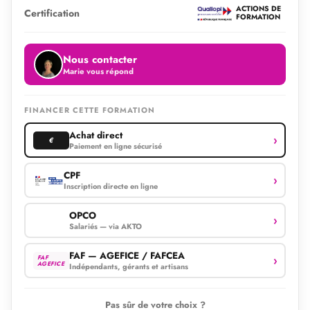
ACTIONS DE
Certification
FORMATION
Nous contacter
Marie vous répond
FINANCER CETTE FORMATION
Achat direct
›
€
Paiement en ligne sécurisé
CPF
›
Inscription directe en ligne
OPCO
›
Salariés — via AKTO
FAF — AGEFICE / FAFCEA
›
FAF
AGEFICE
Indépendants, gérants et artisans
Pas sûr de votre choix ?