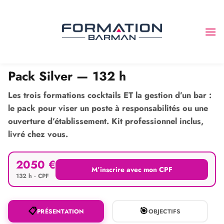
Passer
au
contenu
QUATRE FORMATIONS POUR UN PROFIL COMPLET
Pack Silver — 132 h
Les trois formations cocktails ET la gestion d’un bar :
le pack pour viser un poste à responsabilités ou une
ouverture d’établissement. Kit professionnel inclus,
livré chez vous.
2050 €
M’inscrire avec mon CPF
132 h · CPF
📋
🎯
PRÉSENTATION
OBJECTIFS