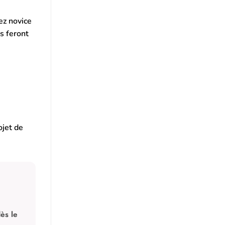
ez novice
s feront
ojet de
ès le