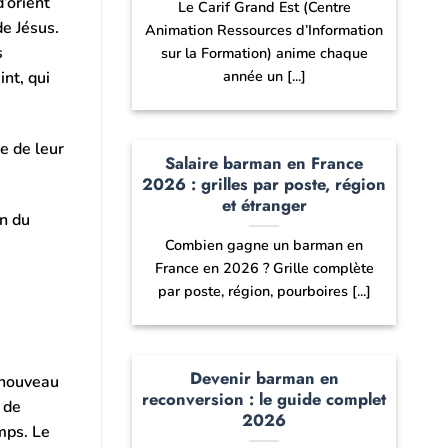
’orient
Le Carif Grand Est (Centre
de Jésus.
Animation Ressources d’Information
s
sur la Formation) anime chaque
année un [...]
nt, qui
e de leur
Salaire barman en France
2026 : grilles par poste, région
et étranger
on du
Combien gagne un barman en
France en 2026 ? Grille complète
par poste, région, pourboires [...]
Devenir barman en
renouveau
reconversion : le guide complet
e de
2026
mps. Le