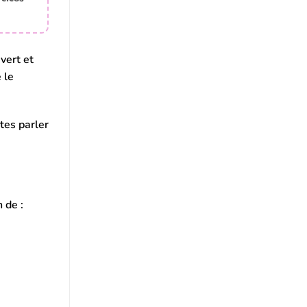
vert et
 le
ites parler
 de :