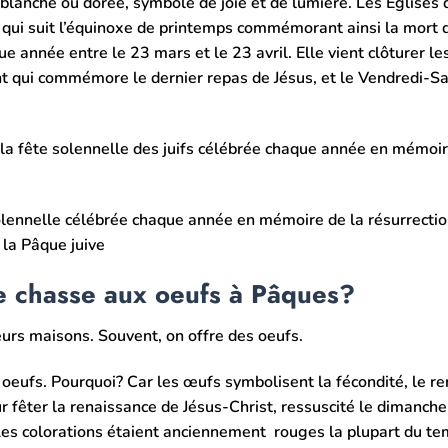
blanche ou dorée, symbole de joie et de lumière. Les Églises d
e qui suit l’équinoxe de printemps commémorant ainsi la mort 
e année entre le 23 mars et le 23 avril. Elle vient clôturer le
t qui commémore le dernier repas de Jésus, et le Vendredi-Sai
 la fête solennelle des juifs célébrée chaque année en mémoir
solennelle célébrée chaque année en mémoire de la résurrecti
 la Pâque juive
une chasse aux oeufs à Pâques?
rs maisons. Souvent, on offre des oeufs.
ux oeufs. Pourquoi? Car les œufs symbolisent la fécondité, le 
pour fêter la renaissance de Jésus-Christ, ressuscité le dimanch
Les colorations étaient anciennement rouges la plupart du te