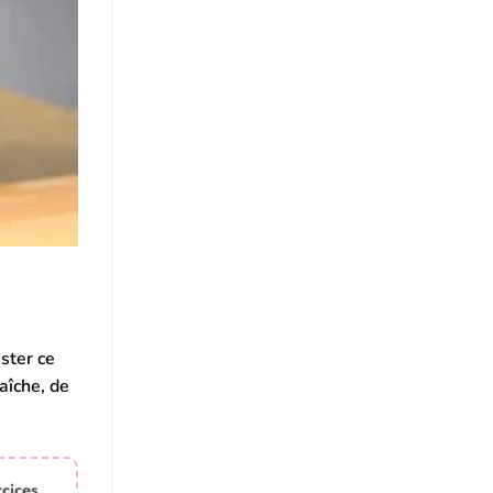
ster ce
aîche, de
rcices