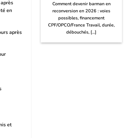
 après
Comment devenir barman en
eté en
reconversion en 2026 : voies
possibles, financement
CPF/OPCO/France Travail, durée,
jours après
débouchés, [...]
our
s
mis et